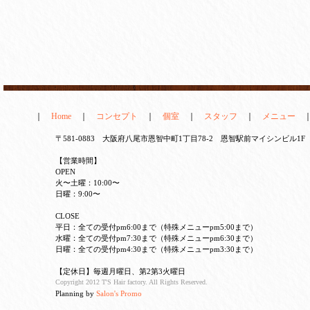
｜
Home
｜
コンセプト
｜
個室
｜
スタッフ
｜
メニュー
〒581-0883 大阪府八尾市恩智中町1丁目78-2 恩智駅前マイシンビル1F TEL 
【営業時間】
OPEN
火〜土曜：10:00〜
日曜：9:00〜
CLOSE
平日：全ての受付pm6:00まで（特殊メニューpm5:00まで）
水曜：全ての受付pm7:30まで（特殊メニューpm6:30まで）
日曜：全ての受付pm4:30まで（特殊メニューpm3:30まで）
【定休日】毎週月曜日、第2第3火曜日
Copyright 2012 T'S Hair factory. All Rights Reserved.
Planning by
Salon's Promo