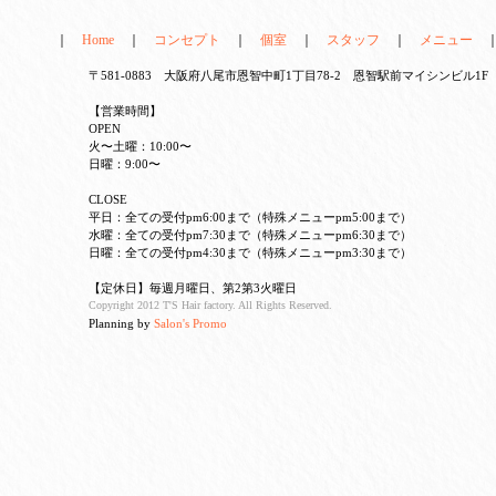
｜
Home
｜
コンセプト
｜
個室
｜
スタッフ
｜
メニュー
〒581-0883 大阪府八尾市恩智中町1丁目78-2 恩智駅前マイシンビル1F TEL 
【営業時間】
OPEN
火〜土曜：10:00〜
日曜：9:00〜
CLOSE
平日：全ての受付pm6:00まで（特殊メニューpm5:00まで）
水曜：全ての受付pm7:30まで（特殊メニューpm6:30まで）
日曜：全ての受付pm4:30まで（特殊メニューpm3:30まで）
【定休日】毎週月曜日、第2第3火曜日
Copyright 2012 T'S Hair factory. All Rights Reserved.
Planning by
Salon's Promo